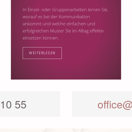
In Einzel- oder Gruppenarbeiten lernen Sie,
worauf es bei der Kommunikation
ankommt und welche einfachen und
erfolgreichen Muster Sie im Alltag effektiv
einsetzen können.
WEITERLESEN
 10 55
office