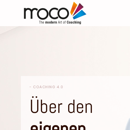
- COACHING 4.0
Über den
eigenen