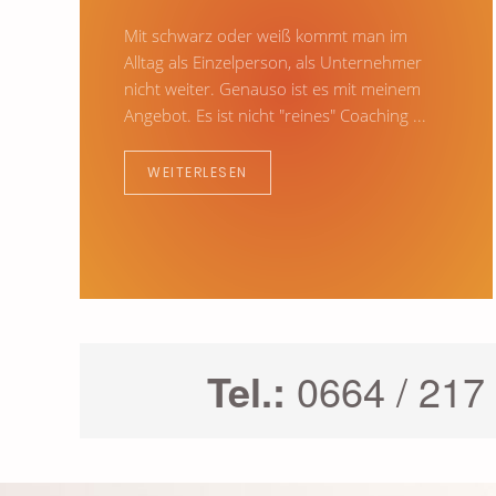
Mit schwarz oder weiß kommt man im
Alltag als Einzelperson, als Unternehmer
nicht weiter. Genauso ist es mit meinem
Angebot. Es ist nicht "reines" Coaching ...
WEITERLESEN
Tel.:
0664 / 217