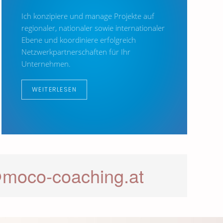
Ich konzipiere und manage Projekte auf
regionaler, nationaler sowie internationaler
Ebene und koordiniere erfolgreich
Netzwerkpartnerschaften für Ihr
Unternehmen.
WEITERLESEN
@moco-coaching.at