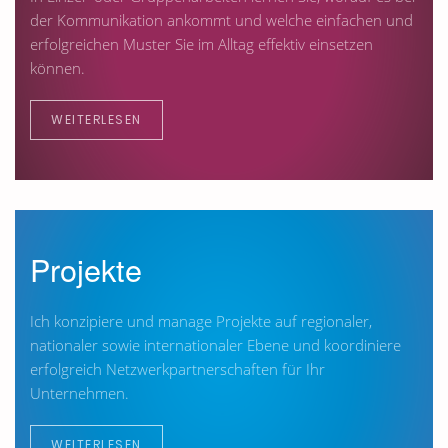
der Kommunikation ankommt und welche einfachen und
erfolgreichen Muster Sie im Alltag effektiv einsetzen
können.
WEITERLESEN
Projekte
Ich konzipiere und manage Projekte auf regionaler,
nationaler sowie internationaler Ebene und koordiniere
erfolgreich Netzwerkpartnerschaften für Ihr
Unternehmen.
WEITERLESEN